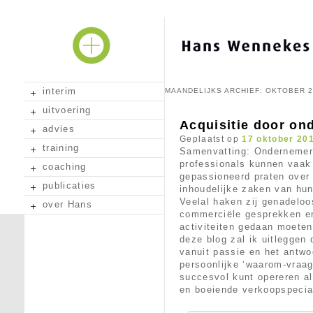
interim
MAANDELIJKS ARCHIEF:
OKTOBER 2
uitvoering
Acquisitie door on
advies
Geplaatst op
17 oktober 20
training
Samenvatting: Ondernemer
professionals kunnen vaak
coaching
gepassioneerd praten over
publicaties
inhoudelijke zaken van hun
Veelal haken zij genadeloos
over Hans
commerciële gesprekken e
activiteiten gedaan moeten
deze blog zal ik uitleggen 
vanuit passie en het antwo
persoonlijke ‘waarom-vraag
succesvol kunt opereren a
en boeiende verkoopspecia