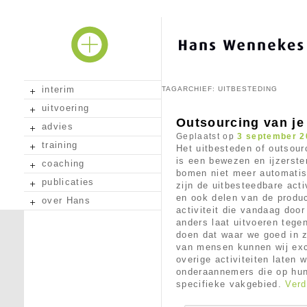
interim
TAGARCHIEF:
UITBESTEDING
uitvoering
Outsourcing van je
advies
Geplaatst op
3 september 2
training
Het uitbesteden of outsour
is een bewezen en ijzerste
coaching
bomen niet meer automatis
publicaties
zijn de uitbesteedbare ac
en ook delen van de produc
over Hans
activiteit die vandaag door
anders laat uitvoeren tege
doen dat waar we goed in z
van mensen kunnen wij exce
overige activiteiten laten
onderaannemers die op hun
specifieke vakgebied.
Verd