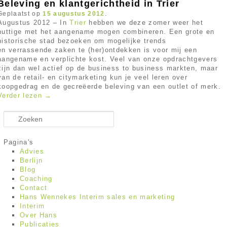
Beleving en klantgerichtheid in Trier
Geplaatst op
15 augustus 2012
.
Augustus 2012 – In
Trier
hebben we deze zomer weer het
nuttige met het aangename mogen combineren. Een grote en
historische stad bezoeken om mogelijke trends
en verrassende zaken te (her)ontdekken is voor mij een
aangename en verplichte kost. Veel van onze opdrachtgevers
zijn dan wel actief op de business to business markten, maar
van de retail- en citymarketing kun je veel leren over
koopgedrag en de gecreëerde beleving van een outlet of merk.
Verder lezen
→
Zoeken
Pagina's
Advies
Berlijn
Blog
Coaching
Contact
Hans Wennekes Interim sales en marketing
Interim
Over Hans
Publicaties