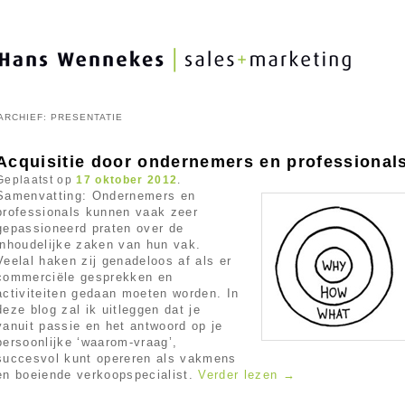
ARCHIEF:
PRESENTATIE
Acquisitie door ondernemers en professional
Geplaatst op
17 oktober 2012
.
Samenvatting: Ondernemers en
professionals kunnen vaak zeer
gepassioneerd praten over de
inhoudelijke zaken van hun vak.
Veelal haken zij genadeloos af als er
commerciële gesprekken en
activiteiten gedaan moeten worden. In
deze blog zal ik uitleggen dat je
vanuit passie en het antwoord op je
persoonlijke ‘waarom-vraag’,
succesvol kunt opereren als vakmens
en boeiende verkoopspecialist.
Verder lezen
→